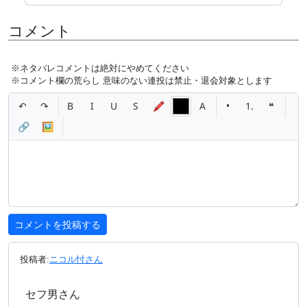
ナカも締め付けがすごく、印象的なまんまんでした。
コメント
感度
※ネタバレコメントは絶対にやめてください
※コメント欄の荒らし 意味のない連投は禁止・退会対象とします
★★★★★
↶
↷
B
I
U
S
🖍
A
•
1.
❝
前述のとおりドMというプロフィールですが、まぁ客
寄せの設定よね、、
🔗
🖼
と話し半分に思っていたのですが、、
かなり敏感な子で楽しくなりました。
性格
★★★★★
投稿者:
ニコル忖さん
そんなスレておらず、優しくて良い子ですね
セフ男さん
オトコの人が感じているのを見てるのがすごく好きと