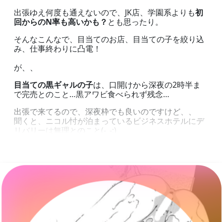
出張ゆえ何度も通えないので、JK店、学園系よりも
初
回からのN率も高いかも？
とも思ったり。
そんなこんなで、目当てのお店、目当ての子を絞り込
み、仕事終わりに凸電！
が、、
目当ての黒ギャルの子
は、口開けから深夜の2時半ま
で完売とのこと…黒アワビ食べられず残念…
出張で来てるので、深夜枠でも良いのですけど、、
聞くと、ニコル忖が泊まっているビジネスホテルにデ
リバリーは無理とのこと(-_-;)
雨が降ってる深夜2時3時に、わざわざ出歩くのは面倒
だな〜
ビジホで宿代浮かす計画もぱーですし・・・・
女の子の情報