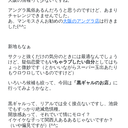
大阪の情報って少ないですね。
アングラ風俗あるんだろうと思うのですけど、あまり
チャレンジできませんでした。
あ、マンモスさんお勧めの
大阪のアングラ店
は行きま
した(^^;;
新地もなぁ
サクッと抜くだけの気分のときには最適なんでしょう
けど、疑似恋愛でも
いちゃラブしたい自分
としてはち
ょっと微妙です（とかいいながらスーパー玉出あたり
もウロウロしているのですけど）
いろいろ候補も絞って、今回は
「黒ギャルのお店」
に
行ってみようかなと。
黒ギャルって、リアルでは全く接点ないですし、池袋
でもすっかり絶滅危惧種。
開放感あって、それでいて情にモロイ？
イケイケな子って関西人あるあるじゃないですか？
（いや偏見ですが）(^^;;