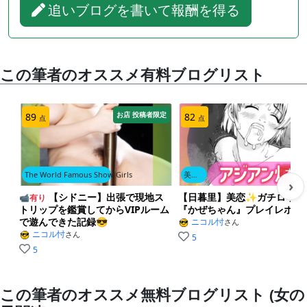
追いブログを書いて報酬を得る
ハタチ前後でしょうか？
若姫です。
白いふわふわのトップスに、黒の超ミニスカ。すらっ
と伸びた脚に厚底サンダルという格好がいいですね
この筆者のオススメ有料ブログリスト
お店 投稿者限定
1
89
82
台風くるのに、呼んでくれてありがと♡
点
点
わたし予約してくれたん、なんでなん？
本日
The World Famous Show Girls
美少女に恋
›
関西弁のタメ口ですが、萌えます。
【シドニー】出張で現地ス
【日暮里】美恋✨ガチロリ少
📹有り
トリップを鑑賞してからVIPルーム
『かぜちゃん』プレイレポ😎
で遊んできた記録😎
ニコル忖
さん
ニコル忖
さん
お店に電話して相談したら、みぃちゃんイチオシだっ
5
たんだよ〜
5
と伝えると、
この筆者のオススメ無料ブログリスト (女の