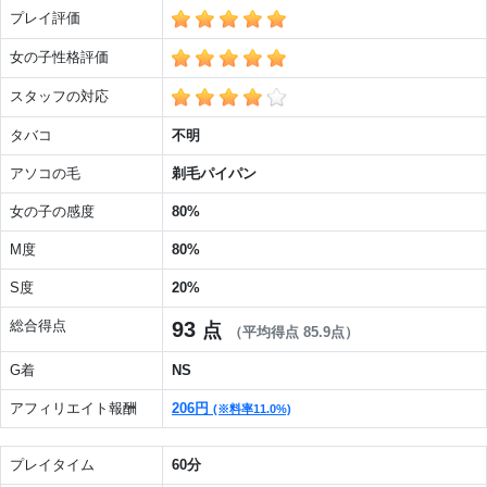
プレイ評価
女の子性格評価
スタッフの対応
タバコ
不明
アソコの毛
剃毛パイパン
女の子の感度
80%
M度
80%
S度
20%
総合得点
93
点
（平均得点 85.9点）
G着
NS
アフィリエイト報酬
206円
(※料率11.0%)
プレイタイム
60分