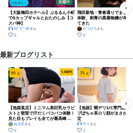
事にマッチしていて、目を見張ります。
在籍中
ぷるるん小町梅田店
›
【大阪梅田ホテヘル】ぷるるん小町
飛田新地・青春通りでまさか
でGカップギャルとおたのしみ【コ
体験、刺青の黒着物嬢が本気
綺麗なタトゥーね！
スパ神】
てきた
σ(ﾟ∀ﾟ )ｵﾚ
かつひろ
さん
さん
0
0
と褒めると、
最新ブログリスト
嬉しい♡
タトゥー嫌いじゃないのん？
1,300円
2
95
75
点
点
と少し照れくさそう…
›
【池袋某店】ミニマム美巨乳セラピ
【池袋】闇デリS/C専門店 
好きか嫌いか聞かれたら、どちらかというと、実は好
ストと密室で汗だくバコバコ体験！
プぽちゃ系ロリ顔がまさかの
きじゃありませんが(^^;;
見た目もプレイも全てが最高峰 ...
定
ぬる氏
サイ
さん
さん
露骨に嫌な顔して良いことなんて何一つありませ
0
2
ん・・