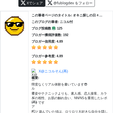
Xでシェア
@fublogdev をフォロー
この筆者ページのタイトル: オキニ探しの日々…
このブログの筆者: ニコル忖
ブログ投稿数
: 125
ブロガー獲得評価数: 192
ブロガー信用度: 4.89
ブロガー参考度: 4.89
X@ニコルそん(再)
概要:
忖度なくリアル体験を書いています😎
容姿やテクニックよりも、素人感、恋人接客、カラ
ダの相性、お肌の触れ合い、NN/NSを重視したレポ
ートです
PJと遊んでいた頃は、ロリロリ大好きな自分を隠し