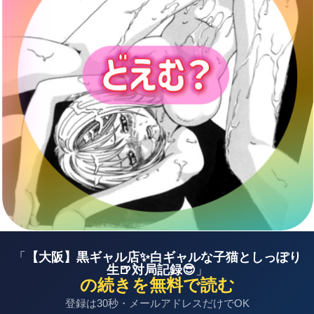
お店のスタッフさんと、今から入れる子のお勧めを相
談します。
黒ギャルではないものの、
お店一推しの子
が、このあ
と21時から入れるとのこと。
「指名料の高い子ですが、初めてのお客様なら5千円
引きですよ」と。商売上手です。
お店イチオシっていうくらいですから、自信があるの
でしょう（お茶引き嬢を当てがうのじゃないと信じ
て）その子にします。
名前を教えてもらって、プロフィールを見ると
「ド
M」
とのこと。
まぁ、こういうのは集客のためにスタッフさんが書い
ているのでしょうけど、それはそれで期待はできま
す。
「
【大阪】黒ギャル店✨白ギャルな子猫としっぽり
生🍺対局記録😎
」
の続きを無料で読む
ルックス
登録は30秒・メールアドレスだけでOK