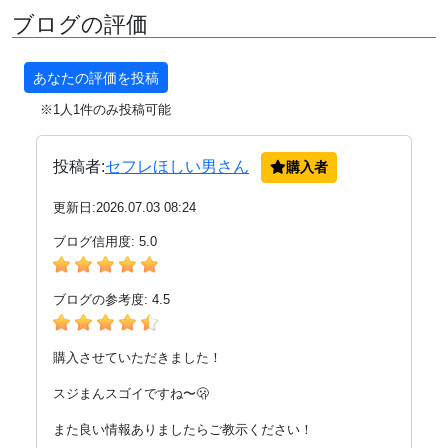
ブログの評価
おっぱい
あなたの評価を投稿
★★★★★
※1人1件のみ投稿可能
どちらかというと、ちっぱいですが、美乳です。
投稿者:
セフレほしい男さん
購入者
乳輪がほとんど目立たず、ちょこんと乳首がのってる
感じ。
更新日:2026.07.03 08:24
感じやすくてよいパイでした。
ブログ信用度: 5.0
ブログの参考度: 4.5
あそこ
★★★★★★★★
購入させていただきました！
手剃りパイパンでVIOは青々としていますが、ビラは
スジまんスゴイですね〜🫢
まったく目立たず、本当に綺麗なスジまんです。
また良い情報ありましたらご教示ください！