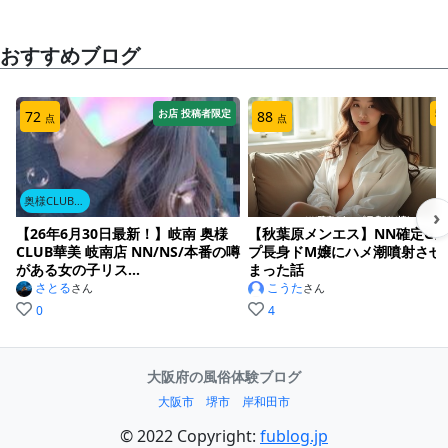
女の子は、褒めて持ち上げるのが一番なので(^^;;;;
セルフでシャワーですが、少しだけボディ洗いしてく
おすすめブログ
れます。
お店 投稿者限定
5
72
88
点
点
ベッドに先にでて待っていると、バスタオルで拭きふ
きした、みぃちゃん仮が隣に滑り込んできます。
奥様CLUB華美 岐南店
›
先に攻めてもらいます。
【26年6月30日最新！】岐南 奥様
【秋葉原メンエス】NN確定G
CLUB華美 岐南店 NN/NS/本番の噂
プ長身ドM嬢にハメ潮噴射させ
がある女の子リス...
まった話
さとる
こうた
さん
さん
濃厚キスから、全身リップ、そして流れるようにフェ
0
4
ラ。
ノーハンドで、ご機嫌斜めのニコル忖の息子を、長い
舌で巻き込むように、一切手を使わず、寝た子を起こ
大阪府の風俗体験ブログ
そうとしてくれます。
大阪市
堺市
岸和田市
© 2022 Copyright:
fublog.jp