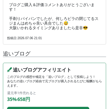
のこと。母性本能をくすぐる系の男性はピッタリなの
ブログご購入＆評価コメントありがとうございま
かと。
す！
手剃りパイパンでしたが、何しろビラの閉じてるス
ジまんはめちゃ良い具合でした😅
大阪いかれるタイミングありましたら是非😎
プレイ
投稿日:2026.07.06 21:01
電話で指定されたラブホに向かいます。
追いブログ
ボロいとこだったらどうしようかと不安でしたが、め
ちゃくちゃ綺麗なラブホでよかったです。
部屋番号を伝えると、程なくチャイムがなって、みぃ
追いブログアフィリエイト
ちゃん仮の登場です。
このブログの感想や補足を「追いブログ」として投稿しよう！
あなたの追いブログ経由で元ブログが購入されるたびに報酬がもら
えます。
顔合わせ
還元率
1件売れると
35%
658円
ニコニコ可愛いギャルですね