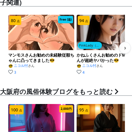
子関連)
そうなん？
嬉しい〜
Free (追)
Fr
80
94
点
点
お兄さん東京から来たん？
PinkLady（ピンクレディ)
›
なんかそんな感じする～♡
マンモスさんお勧めの未経験従順ち
かねふくさんお勧めのドMな
ゃんに凸ってきました😎
んが超絶ヤバかった😎
というような会話
ニコル忖
ニコル忖
さん
さん
3
4
最初は黒ギャルちゃんを指名しようとしたんですけど
ね、というのはもちろん内緒です。この子は見事に色
白でモチ肌、たまご肌です。
大阪府の風俗体験ブログをもっと読む
2,000円
100
95
点
点
プレイ詳細
脱衣すると、綺麗なタトゥーがブラジャーの刺繍と見