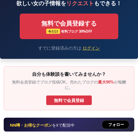
★★★★
欲しい女の子情報を
リクエスト
もできる！
可愛いですね
無料で会員登録する
小顔でショートボブ。お目めクリクリでおしゃれさん
です。
今だけ
有料ブログ 30%OFF
本人曰く
「現役の頃の
峯岸みなみ
に似ているって言わ
れるんやけど、よくわからない(^-^)」
とのこと。
すでに登録済みの方は
ログイン
（実は自分もよく知りません・・・AKB？）
自分も体験談を書いてみませんか？
スタイル
無料会員登録でブログ投稿OK。売れたブログの
最大90%
が報酬
に。
★★★★★
無料で会員登録
小柄ですらっとスリム、なんかドストライクの子が来
ちゃいました。
限定のところに写メ載せてみましたが、プロポーショ
フォロー
NN噂・お得なクーポン
をXで配信中
ンすごいです。
ただし少々お絵描きあり。