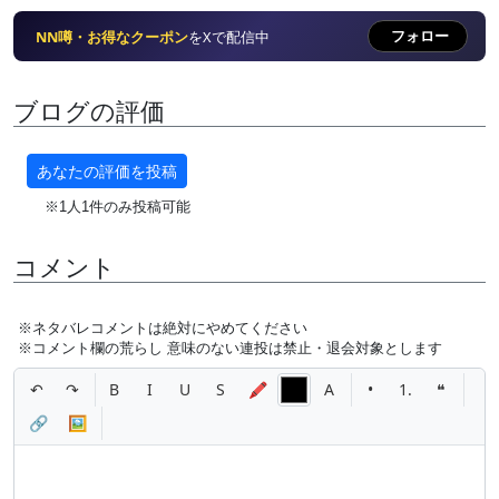
再訪？ ない。
次回指名？ ない。
フォロー
NN噂・お得なクーポン
をXで配信中
また同じ店を使うかどうか——それだけは、別の子次
第で考えてもいい。
ブログの評価
この子の名前とお店の情報は有料エリアで公開中。地
雷を踏まないためにも、確認してから予約することを
おすすめする。
あなたの評価を投稿
※1人1件のみ投稿可能
コメント
※ネタバレコメントは絶対にやめてください
※コメント欄の荒らし 意味のない連投は禁止・退会対象とします
↶
↷
B
I
U
S
🖍
A
•
1.
❝
🔗
🖼