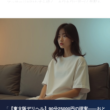
マッサージがひたすら続く。キワキワに近づく気配も
ない。こちらがそれとなく反応を示しても、○○ちゃ
んの手はルーティンを外れない。
「あの、もう少し……」と言いかけたとき、返ってき
たのはまさかの一言だった。
「私、施術はちゃんとしたいんです。お客さんの体の
ためにも、本当のマッサージって大事で——」
語り始めた。
マッサージの効能について。正しい施術のあり方につ
いて。自分が大切にしている理念について。
ぶっちゃけて言う。
延々と理想論を語られた。
90分のうち、体感で30分近くはそのトークに費やされ
た気がする。こちらが相槌を打つと、さらに熱が入
る。止める隙もない。
「……これ、俺は今どういう立場なんだ？」
マッサージ台の上で、天井を眺めながら本気でそう思
った。
いちゃいちゃもない。甘えた雰囲気もない。サービス
精神を感じる瞬間が、90分を通してほぼゼロ。
施術の手つきだけで察せられるものがあった——これ
は完全に
土建系
だ。業務的で、感情の乗っていない、
ただ時間をこなすだけの動き。
後半になっても状況は変わらない。「もしかしたらラ
「
【東大阪デリヘル】90分25000円の現実——おと
ストで……」という淡い希望も、時計の針が残り10分