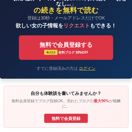
なし...
」
を指した頃には完全に消えていた。
の続きを無料で読む
正直に言って、途中で「もういいか」という気持ちに
なった。期待値を下げるどころか、もはや早く終わっ
登録は30秒・メールアドレスだけでOK
てほしいとすら思っていた。
欲しい女の子情報を
リクエスト
もできる！
唯一の救いは、マッサージの技術そのものは及第点だ
ったこと。鼠蹊部への圧のかけ方は悪くなかった。で
もそれを言うなら整体に行けばよかった話だ。25000
無料で会員登録する
円も出して。
今だけ
有料ブログ 30%OFF
ドアが閉まった後に残ったもの
すでに登録済みの方は
ログイン
「ありがとうございました」と○○ちゃんは帰ってい
った。
最後まで笑顔は作り物のままだった。
ドアが閉まった瞬間、部屋に残ったのは静けさと、な
自分も体験談を書いてみませんか？
んとも言えない虚無感だけ。
無料会員登録でブログ投稿OK。売れたブログの
最大90%
が報酬
スマホのメモアプリを開いて、ひとこと打ち込んだ。
に。
「次は絶対に違う子にする」。
25000円。90分。鼠蹊部マッサージと理想論。
無料で会員登録
これがその夜の全てだった。