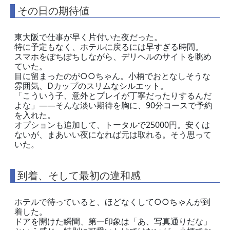
その日の期待値
東大阪で仕事が早く片付いた夜だった。
特に予定もなく、ホテルに戻るには早すぎる時間。
スマホをぽちぽちしながら、デリヘルのサイトを眺め
ていた。
目に留まったのが○○ちゃん。小柄でおとなしそうな
雰囲気、Dカップのスリムなシルエット。
「こういう子、意外とプレイが丁寧だったりするんだ
よな」——そんな淡い期待を胸に、90分コースで予約
を入れた。
オプションも追加して、トータルで25000円。安くは
ないが、まあいい夜になれば元は取れる。そう思って
いた。
到着、そして最初の違和感
ホテルで待っていると、ほどなくして○○ちゃんが到
着した。
ドアを開けた瞬間、第一印象は「あ、写真通りだな」