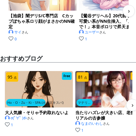
›
【池袋】闇デリS/C専門店 Cカッ
【鶯谷デリヘル】20代前半D
プぽちゃ系ロリ顔がまさかのNN確
可愛い系がNN生挿入、「止
定
で！」本音ポロリで昇天まで
サイ
ユーザー
さん
さん
0
1
おすすめブログ
Free
7
95
81
点
点
Ho・O・Zu・Ki・SPA (ホオズキスパ)
マテリアル 渋谷
›
大人気嬢・そりゃ予約取れないよ
当たりハズレが大きい店、老舗
リアルの古参嬢
σ(ﾟ∀ﾟ )ｵﾚ
さん
なまのいわし
さん
1
1