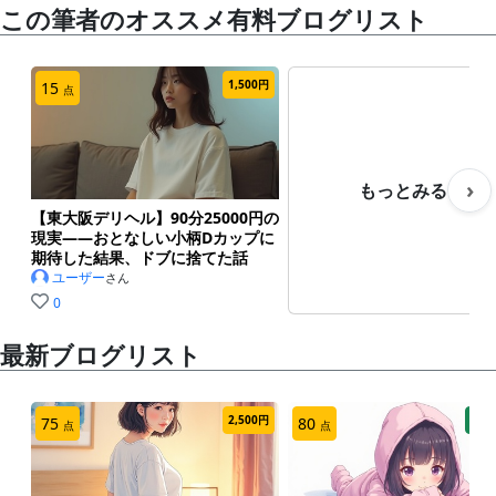
この筆者のオススメ有料ブログリスト
1,500円
15
点
›
もっとみる
【東大阪デリヘル】90分25000円の
現実——おとなしい小柄Dカップに
期待した結果、ドブに捨てた話
ユーザー
さん
0
最新ブログリスト
2,500円
投稿
75
80
点
点