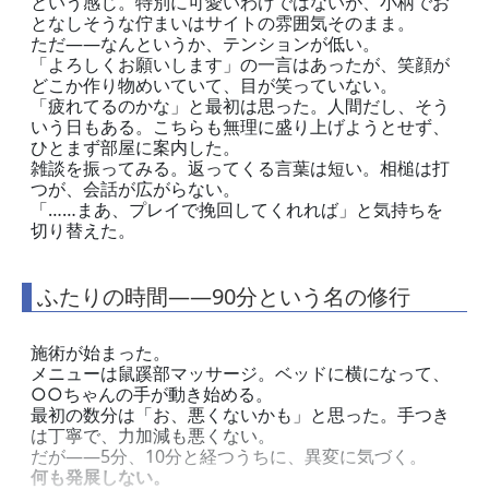
という感じ。特別に可愛いわけではないが、小柄でお
となしそうな佇まいはサイトの雰囲気そのまま。
ただ——なんというか、テンションが低い。
「よろしくお願いします」の一言はあったが、笑顔が
どこか作り物めいていて、目が笑っていない。
「疲れてるのかな」と最初は思った。人間だし、そう
いう日もある。こちらも無理に盛り上げようとせず、
ひとまず部屋に案内した。
雑談を振ってみる。返ってくる言葉は短い。相槌は打
つが、会話が広がらない。
「……まあ、プレイで挽回してくれれば」と気持ちを
切り替えた。
ふたりの時間——90分という名の修行
施術が始まった。
メニューは鼠蹊部マッサージ。ベッドに横になって、
○○ちゃんの手が動き始める。
最初の数分は「お、悪くないかも」と思った。手つき
は丁寧で、力加減も悪くない。
だが——5分、10分と経つうちに、異変に気づく。
何も発展しない。