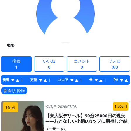
概要
投稿
いいね
コメント
フォロ
1
0
0
0/0
新着
更新
スコア
♥
PV
|
|
|
|
▼
▲
▼
▲
▼
▲
▼
▲
▼
▲
新着順 降順
1,500円
15
投稿日:2026/07/08
点
【東大阪デリヘル】90分25000円の現実
——おとなしい小柄Dカップに期待した結
果、ドブに捨てた話
ユーザー
さん