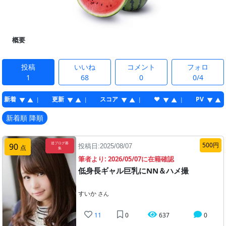
概要
投稿
いいね
コメント
フォロ
1
68
0
0/4
新着
更新
スコア
♥
PV
|
|
|
|
▼
▲
▼
▲
▼
▲
▼
▲
▼
▲
新着順 降順
追ブログ募
500円
90
投稿日:2025/08/07
点
集
筆者より: 2026/05/07に在籍確認
低身長ギャル巨乳にNN＆ハメ撮
すいか
さん
11
0
637
0