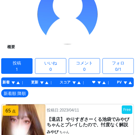
概要
投稿
いいね
コメント
フォロ
1
0
0
0/1
新着
更新
スコア
♥
PV
|
|
|
|
▼
▲
▼
▲
▼
▲
▼
▲
▼
▲
新着順 降順
Free
65
投稿日:2023/04/11
点
【退店】 やりすぎさーくる池袋でみやび
ちゃんとプレイしたので、忖度なく解説
します！
みやび
ちゃん