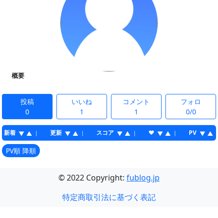
概要
投稿
いいね
コメント
フォロ
0
1
1
0/0
新着
更新
スコア
♥
PV
|
|
|
|
▼
▲
▼
▲
▼
▲
▼
▲
▼
▲
PV順 降順
© 2022 Copyright:
fublog.jp
特定商取引法に基づく表記