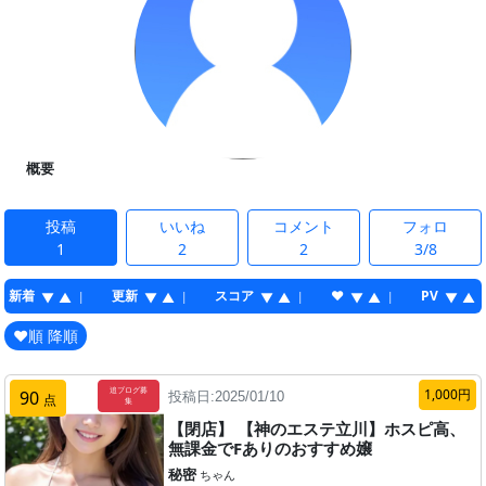
概要
投稿
いいね
コメント
フォロ
1
2
2
3/8
新着
更新
スコア
♥
PV
|
|
|
|
▼
▲
▼
▲
▼
▲
▼
▲
▼
▲
♥順 降順
追ブログ募
1,000円
90
投稿日:2025/01/10
点
集
【閉店】 【神のエステ立川】ホスピ高、
無課金でFありのおすすめ嬢
秘密
ちゃん